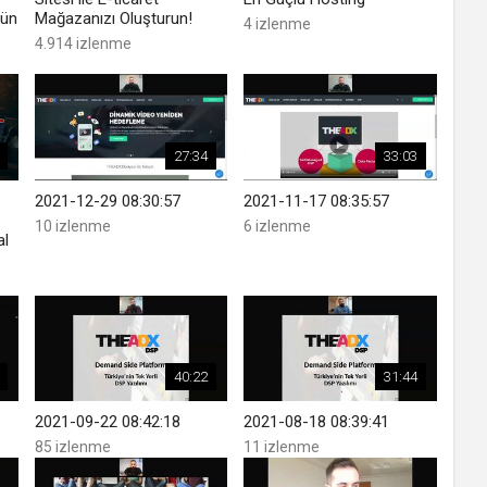
rün
Mağazanızı Oluşturun!
4 izlenme
4.914 izlenme
27:34
33:03
2021-12-29 08:30:57
2021-11-17 08:35:57
10 izlenme
6 izlenme
al
40:22
31:44
2021-09-22 08:42:18
2021-08-18 08:39:41
85 izlenme
11 izlenme