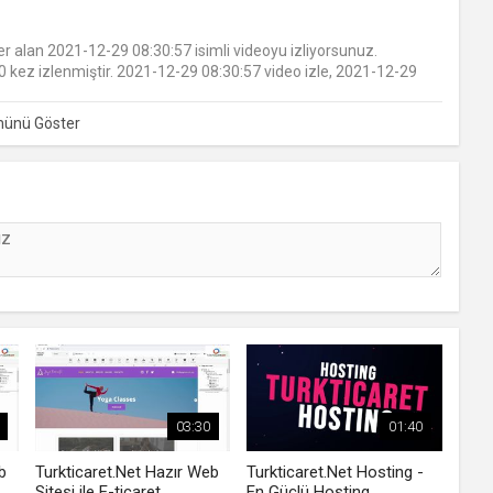
er alan 2021-12-29 08:30:57 isimli videoyu izliyorsunuz.
 kez izlenmiştir. 2021-12-29 08:30:57 video izle, 2021-12-29
03:30
01:40
b
Turkticaret.Net Hazır Web
Turkticaret.Net Hosting -
Sitesi ile E-ticaret
En Güçlü Hosting