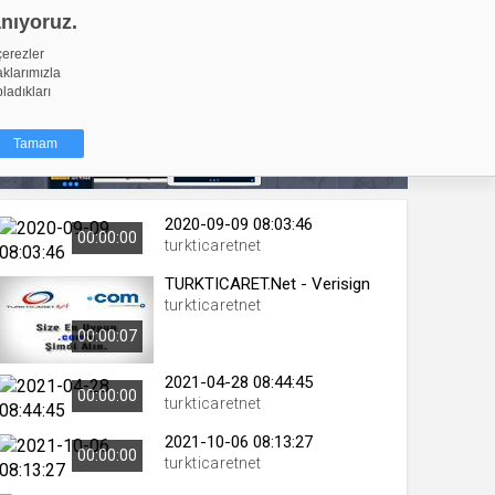
anıyoruz.
GİRİŞ YAP
Video Yükle
çerezler
aklarımızla
pladıkları
Tamam
2020-09-09 08:03:46
dığı küçük
00:00:00
turkticaretnet
ınıza
TURKTICARET.Net - Verisign
ir. İzniniz şu
turkticaretnet
00:00:07
nlarına
şlı hale
2021-04-28 08:44:45
ğru bir
00:00:00
turkticaretnet
resi
Türü
2021-10-06 08:13:27
00:00:00
turkticaretnet
 yıl