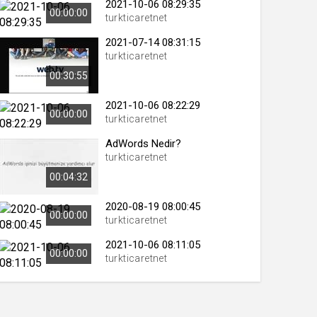
2021-10-06 08:29:35
00:00:00
turkticaretnet
2021-07-14 08:31:15
turkticaretnet
 yıl
00:30:55
ay
2021-10-06 08:22:29
00:00:00
turkticaretnet
gün
AdWords Nedir?
ay
turkticaretnet
00:04:32
ıl
ay
2020-08-19 08:00:45
00:00:00
turkticaretnet
ay
2021-10-06 08:11:05
00:00:00
turkticaretnet