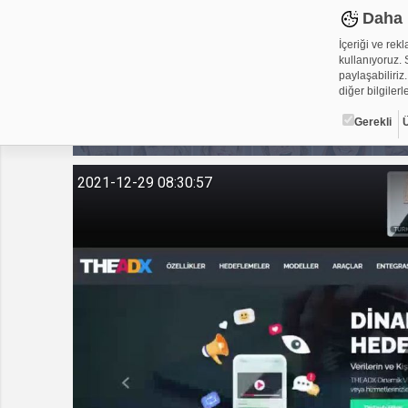
Daha 
İçeriği ve rek
kullanıyoruz. S
paylaşabiliriz.
diğer bilgilerle
Gerekli
Çerez ned
2021-12-29 08:30:57
Çerezler, web-
metin dosyalar
yerleştirebiliy
kullanmaktadır
alanlar için ge
Gerekli
Üçüncü Par