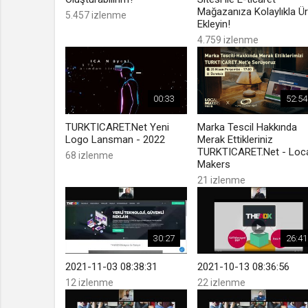
Mağazanıza Kolaylıkla Ü
5.457 izlenme
Ekleyin!
4.759 izlenme
00:33
52:54
TURKTICARET.Net Yeni
Marka Tescil Hakkında
Logo Lansman - 2022
Merak Ettikleriniz
TURKTICARET.Net - Loc
68 izlenme
Makers
21 izlenme
30:27
26:41
2021-11-03 08:38:31
2021-10-13 08:36:56
12 izlenme
22 izlenme