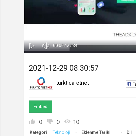
Yüklendi
:
Yükleniyor
:
0%
0%
Ses
Süre
Toplam
00:00
/
27:34
Kapa
Oynat
Süre
2021-12-29 08:30:57
turkticaretnet
F
Embed
0
0
10
Kategori
Teknoloji
Eklenme Tarihi
Dil