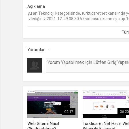
Açıklama
Şu an Teknoloji kategorisinde, turkticaretnet kanalında y
İzlediğiniz 2021-12-29 08:30:57 videosu eklenmiş olup 10
08:30:57 video seyret
Yorumlar
02:17
06:20
Web Sitemi Nasıl
Turkticaret.Net Hazır We
Oluşturabilirim?
Sitesi ile E-ticaret