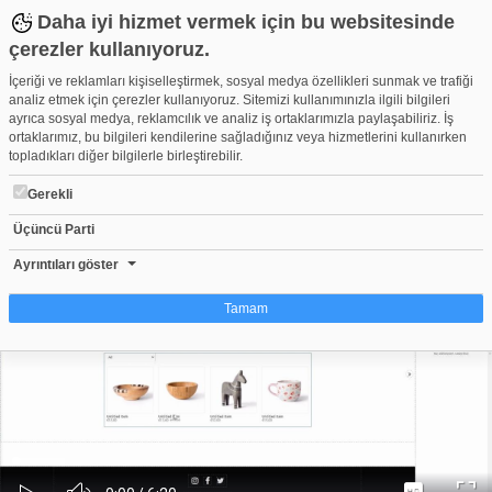
Daha iyi hizmet vermek için bu websitesinde
çerezler kullanıyoruz.
İçeriği ve reklamları kişiselleştirmek, sosyal medya özellikleri sunmak ve trafiği
analiz etmek için çerezler kullanıyoruz. Sitemizi kullanımınızla ilgili bilgileri
ayrıca sosyal medya, reklamcılık ve analiz iş ortaklarımızla paylaşabiliriz. İş
ortaklarımız, bu bilgileri kendilerine sağladığınız veya hizmetlerini kullanırken
topladıkları diğer bilgilerle birleştirebilir.
Gerekli
Üçüncü Parti
Turkticaret.Net Hazır Web Sitesi ile E-ticaret Mağazanıza Kolayl
Beğen
Beğenme
Pay
Ayrıntıları göster
4,761
Tamam
Çerez nedir?
Çerezler, web-sitelerinin, kullanıcıların deneyimlerini daha verimli hale getirmek
amacıyla kullandığı küçük metin dosyalarıdır. Yasalara göre, bu sitenin
işletilmesi için kesinlikle gerekli olan çerezleri cihazınıza yerleştirebiliyoruz.
Diğer çerez türleri için sizden izin almamız gerekiyor. Bu site farklı çerez türleri
Yüklendi
:
Yükleniyor
:
kullanmaktadır. Bazı çerezler, sayfalarımızda yer alan üçüncü şahıs hizmetleri
0%
0%
Ses
tarafından yerleştirilir. İzniniz şu alanlar için geçerlidir: web.tv