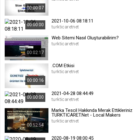
.web.tv
00:00:07
Site içeriği önerme
2021-10-06 08:18:11
1 yıl
00:00:00
turkticaretnet
Web Sitemi Nasıl Oluşturabilirim?
voteLike*
turkticaretnet
.web.tv
00:02:17
İsimsiz ziyaretçi için site içeriği
beğenme
.COM Etkisi
1 ay
turkticaretnet
00:00:16
voteDislike*
2021-04-28 08:44:49
00:00:00
.web.tv
turkticaretnet
İsimsiz ziyaretçi için site içeriği
Marka Tescil Hakkında Merak Ettikleriniz
beğenmeme
TURKTICARET.Net - Local Makers
1 ay
turkticaretnet
00:52:54
2020-08-19 08:00:45