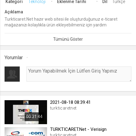
Kategori
Teknoloji
Eklenme Tarihi
Dil
Türkçe
lang
Açıklama
.web.tv
Turkticaret.Net hazır web sitesi ile oluşturduğunuz e-ticaret
mağazanızı kolaylıkla ürün ekleyebilmeniz için yardım
Seçilen dil tercihini tutmak
videomuzdan yararlanabilirsiniz.
1 ay
webtvs
Yorumlar
.web.tv
Oturum verisini tutmak
1 gün
[hash]
.web.tv
2021-08-18 08:39:41
turkticaretnet
Oturum doğrulama verisi
00:31:44
1 ay
TURKTICARET.Net - Verisign
channelCategories
turkticaretnet